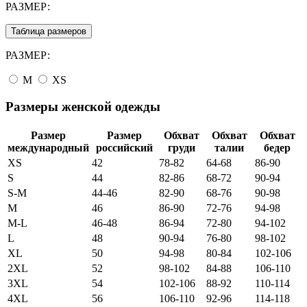
РАЗМЕР:
Таблица размеров
РАЗМЕР:
M
XS
Размеры женской одежды
Размер
Размер
Обхват
Обхват
Обхват
международный
российский
груди
талии
бедер
XS
42
78-82
64-68
86-90
S
44
82-86
68-72
90-94
S-M
44-46
82-90
68-76
90-98
M
46
86-90
72-76
94-98
M-L
46-48
86-94
72-80
94-102
L
48
90-94
76-80
98-102
XL
50
94-98
80-84
102-106
2XL
52
98-102
84-88
106-110
3XL
54
102-106
88-92
110-114
4XL
56
106-110
92-96
114-118