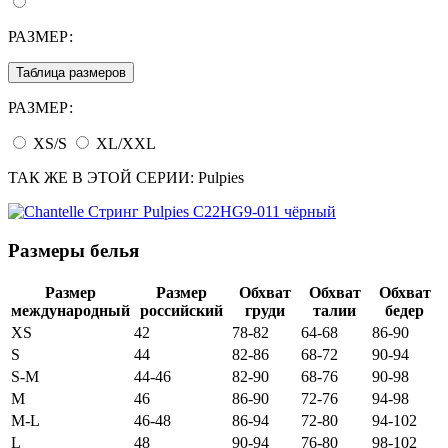
РАЗМЕР:
Таблица размеров
РАЗМЕР:
XS/S
XL/XXL
ТАК ЖЕ В ЭТОЙ СЕРИИ:
Pulpies
Размеры белья
Размер
Размер
Обхват
Обхват
Обхват
международный
российский
груди
талии
бедер
XS
42
78-82
64-68
86-90
S
44
82-86
68-72
90-94
S-M
44-46
82-90
68-76
90-98
M
46
86-90
72-76
94-98
M-L
46-48
86-94
72-80
94-102
L
48
90-94
76-80
98-102