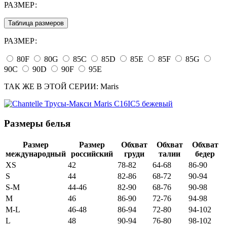
РАЗМЕР:
Таблица размеров
РАЗМЕР:
80F
80G
85C
85D
85E
85F
85G
90C
90D
90F
95E
ТАК ЖЕ В ЭТОЙ СЕРИИ:
Maris
Размеры белья
Размер
Размер
Обхват
Обхват
Обхват
международный
российский
груди
талии
бедер
XS
42
78-82
64-68
86-90
S
44
82-86
68-72
90-94
S-M
44-46
82-90
68-76
90-98
M
46
86-90
72-76
94-98
M-L
46-48
86-94
72-80
94-102
L
48
90-94
76-80
98-102