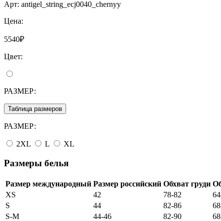
Арт:
antigel_string_ecj0040_chernyy
Цена:
5540₽
Цвет:
РАЗМЕР:
Таблица размеров
РАЗМЕР:
2XL
L
XL
Размеры белья
Размер международный
Размер российский
Обхват груди
Об
XS
42
78-82
64
S
44
82-86
68
S-M
44-46
82-90
68