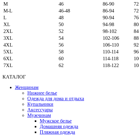
M
46
86-90
72
M-L
46-48
86-94
72
L
48
90-94
76
XL
50
94-98
80
2XL
52
98-102
84
3XL
54
102-106
88
4XL
56
106-110
92
5XL
58
110-114
96
6XL
60
114-118
10
7XL
62
118-122
10
КАТАЛОГ
Женщинам
Нижнее белье
Одежда для дома и отдыха
Купальники
Аксессуары
Мужчинам
Мужское белье
Домашняя одежда
Пляжная одежда