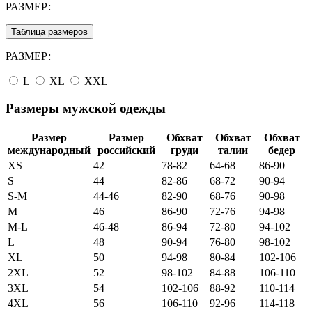
РАЗМЕР:
Таблица размеров
РАЗМЕР:
L
XL
XXL
Размеры мужской одежды
Размер
Размер
Обхват
Обхват
Обхват
международный
российский
груди
талии
бедер
XS
42
78-82
64-68
86-90
S
44
82-86
68-72
90-94
S-M
44-46
82-90
68-76
90-98
M
46
86-90
72-76
94-98
M-L
46-48
86-94
72-80
94-102
L
48
90-94
76-80
98-102
XL
50
94-98
80-84
102-106
2XL
52
98-102
84-88
106-110
3XL
54
102-106
88-92
110-114
4XL
56
106-110
92-96
114-118